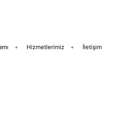
amı
Hizmetlerimiz
İletişim
Menüyü
Menüyü
aç
aç