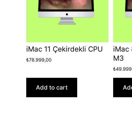
iMac 11 Çekirdekli CPU
iMac 
M3
₺
78.999,00
₺
49.999
Add to cart
Add