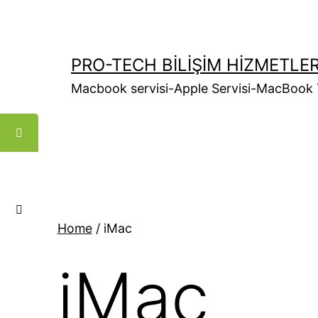
İçeriğe
geç
PRO-TECH BILIŞIM HIZMETLER
Macbook servisi-Apple Servisi-MacBook 
Home
/ iMac
iMac