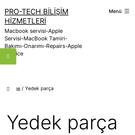
İçeriğe
PRO-TECH BILIŞIM
Menü
geç
HIZMETLERI
Macbook servisi-Apple
Servisi-MacBook Tamiri-
Bakımı-Onarımı-Repairs-Apple
Service
Home
/ Yedek parça
Yedek parça